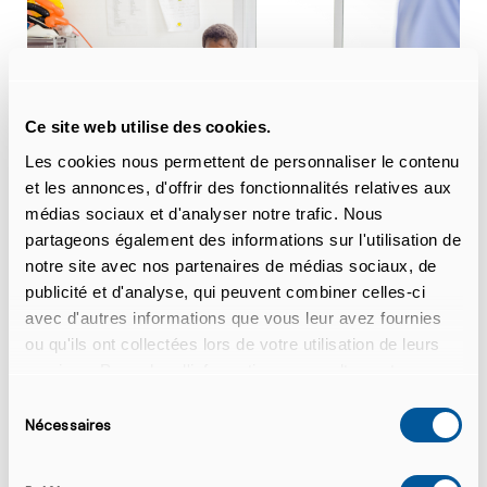
Ce site web utilise des cookies.
Les cookies nous permettent de personnaliser le contenu
et les annonces, d'offrir des fonctionnalités relatives aux
médias sociaux et d'analyser notre trafic. Nous
partageons également des informations sur l'utilisation de
notre site avec nos partenaires de médias sociaux, de
publicité et d'analyse, qui peuvent combiner celles-ci
avec d'autres informations que vous leur avez fournies
ou qu'ils ont collectées lors de votre utilisation de leurs
Statistiques (Source: OMS)
services. Pour plus d'informations, consultez notre
déclaration de confidentialité.
Sélection
60 à 80% des enfants en âge scolaire
Nécessaires
du
dans le monde sont affectés par
consentement
l’augmentation du taux de caries.