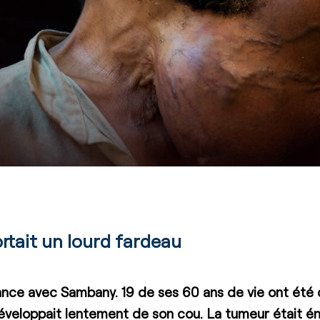
tait un lourd fardeau
ance avec Sambany. 19 de ses 60 ans de vie ont été
éveloppait lentement de son cou. La tumeur était é