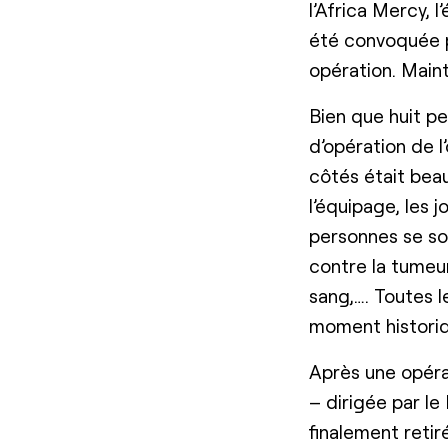
l’Africa Mercy, 
été convoquée p
opération. Main
Bien que huit pe
d’opération de 
côtés était beau
l’équipage, les 
personnes se so
contre la tumeu
sang,…. Toutes 
moment historiq
Après une opéra
– dirigée par le
finalement reti