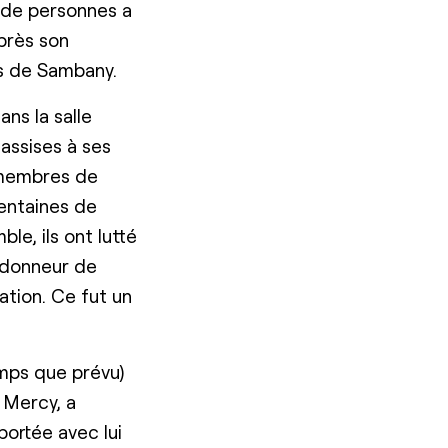
e de personnes a
près son
es de Sambany.
ns la salle
assises à ses
s membres de
centaines de
e, ils ont lutté
e donneur de
ation. Ce fut un
mps que prévu)
a Mercy, a
ortée avec lui