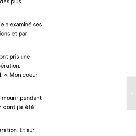
 des plus
le a examiné ses
tions et par
ont pris une
ération.
il. « Mon coeur
is mourir pendant
 dont j’ai été
ation. Et sur