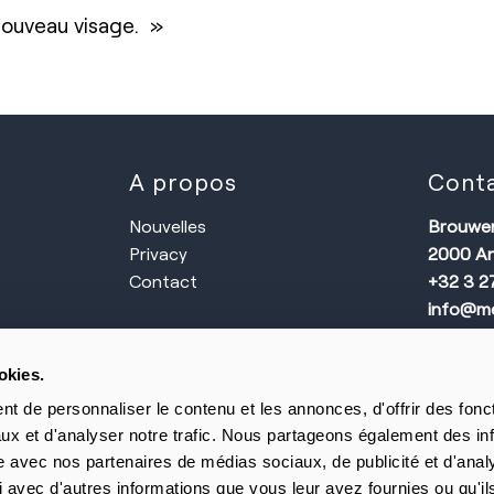
 nouveau visage. »
A propos
Cont
Nouvelles
Brouwers
Privacy
2000 A
Contact
+32 3 2
info@me
okies.
Siège
t de personnaliser le contenu et les annonces, d'offrir des fonct
ux et d'analyser notre trafic. Nous partageons également des in
Av. Exce
site avec nos partenaires de médias sociaux, de publicité et d'anal
1930 Z
 avec d'autres informations que vous leur avez fournies ou qu'il