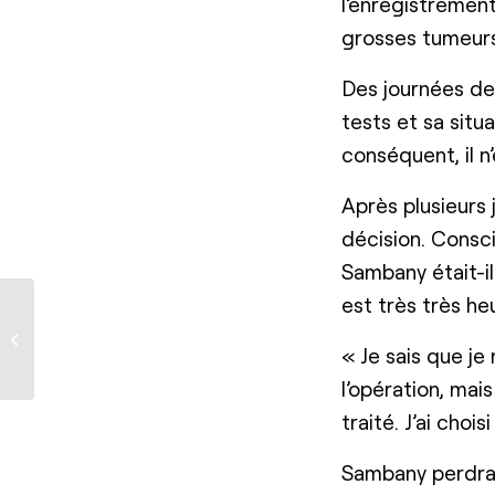
l’enregistrement
grosses tumeurs 
Des journées de
tests et sa situa
conséquent, il n
Après plusieurs 
décision. Consci
Sambany était-il
est très très he
Fifalina, petite mais
vaillante
« Je sais que je
l’opération, mais
traité. J’ai chois
Sambany perdrai