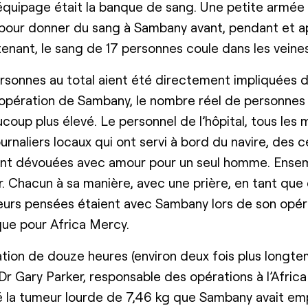
l’équipage était la banque de sang. Une petite armé
our donner du sang à Sambany avant, pendant et a
tenant, le sang de 17 personnes coule dans les vein
rsonnes au total aient été directement impliquées da
l’opération de Sambany, le nombre réel de personnes 
coup plus élevé. Le personnel de l’hôpital, tous le
journaliers locaux qui ont servi à bord du navire, des 
nt dévouées avec amour pour un seul homme. Ensembl
r. Chacun à sa manière, avec une prière, en tant qu
leurs pensées étaient avec Sambany lors de son opér
ue pour Africa Mercy.
tion de douze heures (environ deux fois plus longte
 Dr Gary Parker, responsable des opérations à l’Afric
ré la tumeur lourde de 7,46 kg que Sambany avait emp