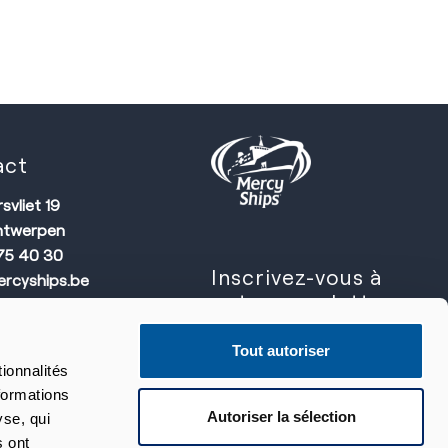
act
vliet 19
ntwerpen
75 40 30
Inscrivez-vous à
rcyships.be
notre newsletter
Formulaire d’inscription
Tout autoriser
 social
ionnalités
formations
lsior 8
Autoriser la sélection
yse, qui
aventem
s ont