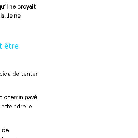
u’il ne croyait
is. Je ne
t être
écida de tenter
un chemin pavé.
 atteindre le
e de