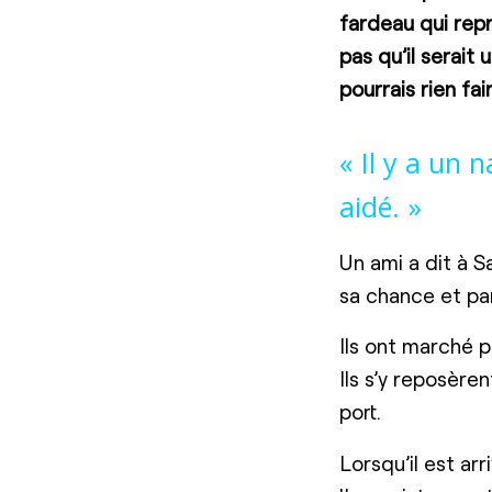
fardeau qui repr
pas qu’il serait
pourrais rien fai
« Il y a un 
aidé. »
Un ami a dit à S
sa chance et par
Ils ont marché p
Ils s’y reposère
port.
Lorsqu’il est ar