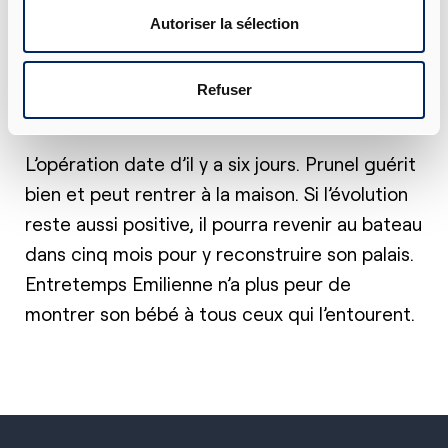
Autoriser la sélection
Emilienne a pu rendre visite à son enfant dans
la salle réanimation. Que ressent-elle ? A-t-
elle le même sentiment que sa propre mère il
Refuser
y a 20 ans ?
L’opération date d’il y a six jours. Prunel guérit
bien et peut rentrer à la maison. Si l’évolution
reste aussi positive, il pourra revenir au bateau
dans cinq mois pour y reconstruire son palais.
Entretemps Emilienne n’a plus peur de
montrer son bébé à tous ceux qui l’entourent.