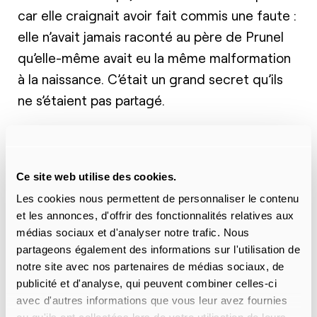
car elle craignait avoir fait commis une faute :
elle n’avait jamais raconté au père de Prunel
qu’elle-même avait eu la même malformation
à la naissance. C’était un grand secret qu’ils
ne s’étaient pas partagé.
Le bébé Prunel était le troisième bébé
consécutif dans la famille à naître avec lèvre
et palais fendus. Normalement, les enfants
Ce site web utilise des cookies.
nés avec cette malformation ne la
Les cookies nous permettent de personnaliser le contenu
transmettent à leurs enfants que dans 5% des
et les annonces, d'offrir des fonctionnalités relatives aux
médias sociaux et d'analyser notre trafic. Nous
cas. La lèvre et le palais de maman Emilienne
partageons également des informations sur l'utilisation de
avaient été remédiés il y a 20 ans sur un autre
notre site avec nos partenaires de médias sociaux, de
bateau de Mercy Ships. Le Dr Gary Parker
publicité et d'analyse, qui peuvent combiner celles-ci
allait maintenant pratiquer la même
avec d'autres informations que vous leur avez fournies