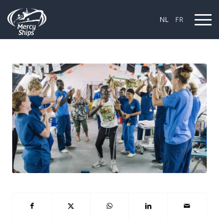
NL
FR