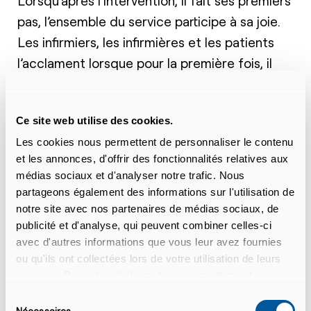
Lorsqu’après l’intervention, il fait ses premiers
pas, l’ensemble du service participe à sa joie.
Les infirmiers, les infirmières et les patients
l’acclament lorsque pour la première fois, il
pose un pied devant l’autre. Un véritable
miracle!
Ce site web utilise des cookies.
Les cookies nous permettent de personnaliser le contenu
La rééducation
et les annonces, d'offrir des fonctionnalités relatives aux
médias sociaux et d'analyser notre trafic. Nous
Après l’opération, reste pour Ibrahima une
partageons également des informations sur l'utilisation de
longue et dure rééducation à entreprendre. Il
notre site avec nos partenaires de médias sociaux, de
publicité et d'analyse, qui peuvent combiner celles-ci
peine à réapprendre à marcher, lui qui est
avec d'autres informations que vous leur avez fournies
resté immobile si longtemps et qui souffre
ou qu'ils ont collectées lors de votre utilisation de leurs
des cicatrices chirurgicales. A force de
services. Pour plus d'informations, consultez notre
beaucoup de patience et de sessions de
déclaration de confidentialité.
Sélection
Nécessaires