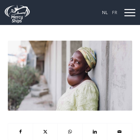
NL
FR