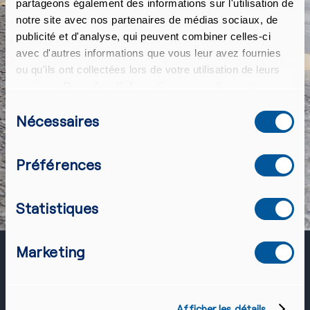
partageons également des informations sur l'utilisation de
uw informatie wordt overgedragen aan
notre site avec nos partenaires de médias sociaux, de
Mailchimp voor verwerking.
Meer
publicité et d'analyse, qui peuvent combiner celles-ci
informatie
over de privacypraktijken van
Mailchimp.
avec d'autres informations que vous leur avez fournies
ou qu'ils ont collectées lors de votre utilisation de leurs
services. Pour plus d'informations, consultez notre
déclaration de confidentialité.
Sélection
Nécessaires
du
consentement
Préférences
Statistiques
Marketing
Steun Mercy Ships
Afficher les détails