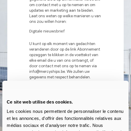
om contact met u op te nemen en om
updates en marketing aan te bieden.
Laat ons weten op welke manieren u van
ons zou willen horen:
Digitale nieuwsbrief
U kunt op elk moment van gedachten
veranderen door op de link Abonnement
opzeggen te klikken in de voettekst van
elke email die u van ons ontvangt, of
door contact met ons op te nemen via
info@mercyships.be. We zullen uw
gegevens met respect behandelen.
Bezoek onze website voor meer
informatie over onze privacypraktijken.
Door hieronder te klikken, stemt u ermee
in dat wij uw gegevens mogen verwerken
Ce site web utilise des cookies.
in overeenstemming met deze
voorwaarden.
Les cookies nous permettent de personnaliser le contenu
et les annonces, d'offrir des fonctionnalités relatives aux
We gebruiken Mailchimp als ons
marketingplatform. Door hieronder te
médias sociaux et d'analyser notre trafic. Nous
klikken om u aan te melden, erkent u dat