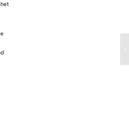
 het
de
ad