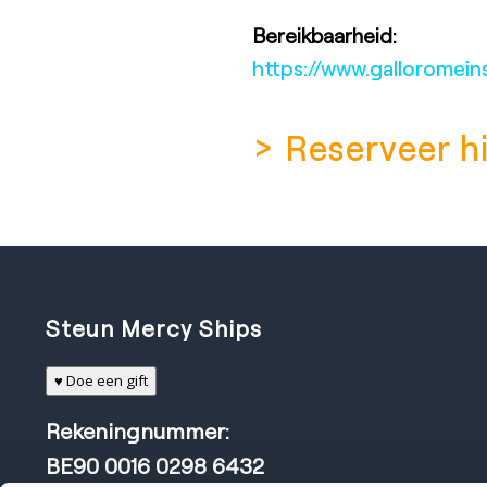
Bereikbaarheid:
https://www.galloromein
> Reserveer h
Steun Mercy Ships
♥ Doe een gift
Rekeningnummer:
BE90 0016 0298 6432