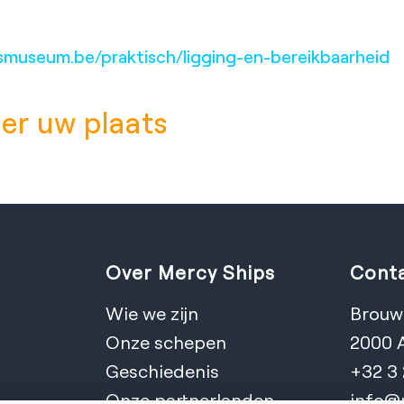
smuseum.be/praktisch/ligging-en-bereikbaarheid
ier uw plaats
Over Mercy Ships
Conta
Wie we zijn
Brouwe
Onze schepen
2000 
Geschiedenis
+32 3
Onze partnerlanden
info@