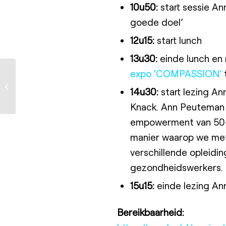
10u50:
start sessie Ann
goede doel’
12u15:
start lunch
13u30:
einde lunch en 
Getrouwd koppel keert
expo ‘COMPASSION’
na 40 jaar terug naar
14u30:
start lezing An
ziekenhuisschip van
Mercy Ships
Knack. Ann Peuteman v
empowerment van 50-p
manier waarop we met
verschillende opleidi
gezondheidswerkers.
15u15:
einde lezing A
Bereikbaarheid: