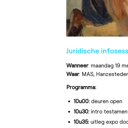
Juridische infose
Wanneer
: maandag 19 m
Waar
: MAS, Hanzesteden
Programma:
10u00:
deuren open
10u30:
intro testamen
10u35:
uitleg expo doo