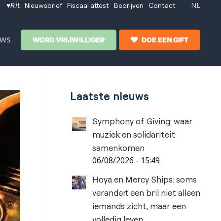
NL
♥𝘙𝘪𝘵
Nieuwsbrief
Fiscaal attest
Bedrijven
Contact
uws
WORD VRIJWILLIGER
DOE EEN GIFT
Laatste nieuws
Symphony of Giving: waar
muziek en solidariteit
samenkomen
06/08/2026 - 15:49
Hoya en Mercy Ships: soms
verandert een bril niet alleen
iemands zicht, maar een
volledig leven.