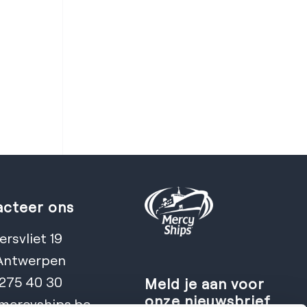
cteer ons
rsvliet 19
Antwerpen
 275 40 30
Meld je aan voor
onze nieuwsbrief
mercyships.be