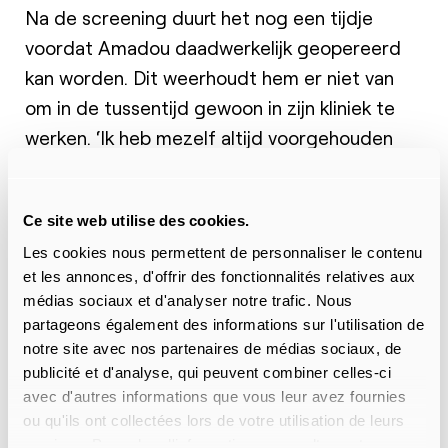
Na de screening duurt het nog een tijdje
voordat Amadou daadwerkelijk geopereerd
kan worden. Dit weerhoudt hem er niet van
om in de tussentijd gewoon in zijn kliniek te
werken. ‘Ik heb mezelf altijd voorgehouden
dat ik ook met een tumor nog iets voor
anderen kan doen. Mensen hebben daar recht
Ce site web utilise des cookies.
op. En als ik mensen om me heen kan helpen,
Les cookies nous permettent de personnaliser le contenu
zal God mij ook helpen’, zegt Amadou.
et les annonces, d'offrir des fonctionnalités relatives aux
médias sociaux et d'analyser notre trafic. Nous
Als Amadou aan de beurt is om geopereerd te
partageons également des informations sur l'utilisation de
worden, gaat het razendsnel. De operatie
notre site avec nos partenaires de médias sociaux, de
verloopt voorspoedig en Amadou heeft
publicité et d'analyse, qui peuvent combiner celles-ci
slechts 2 dagen aan boord nodig om te
avec d'autres informations que vous leur avez fournies
ou qu'ils ont collectées lors de votre utilisation de leurs
herstellen. Na zijn eerste en enige
services. Pour plus d'informations, consultez notre