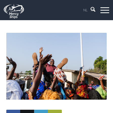
NL
FR