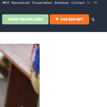
NL
FR
♥𝘙𝘪𝘵
Nieuwsbrief
Fiscaal attest
Bedrijven
Contact
WORD VRIJWILLIGER
DOE EEN GIFT