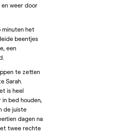
n en weer door
5 minuten het
 Beide beentjes
ie, een
d.
appen te zetten
te Sarah.
t is heel
r in bed houden,
h de juiste
eertien dagen na
 met twee rechte