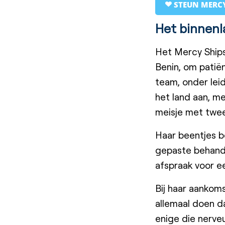
STEUN MERCY
Het binnenl
Het Mercy Ships
Benin, om patië
team, onder leid
het land aan, m
meisje met twe
Haar beentjes b
gepaste behandel
afspraak voor e
Bij haar aankoms
allemaal doen d
enige die nerveu