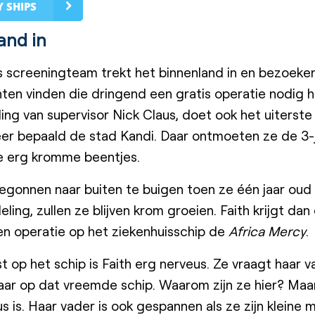
 SHIPS
and in
 screeningteam trekt het binnenland in en bezoeken 
nten vinden die dringend een gratis operatie nodig 
ing van supervisor Nick Claus, doet ook het uiterst
eer bepaald de stad Kandi. Daar ontmoeten ze de 3-j
e erg kromme beentjes.
egonnen naar buiten te buigen toen ze één jaar oud
ing, zullen ze blijven krom groeien. Faith krijgt dan
en operatie op het ziekenhuisschip de
Africa Mercy
.
t op het schip is Faith erg nerveus. Ze vraagt haar 
aar op dat vreemde schip. Waarom zijn ze hier? Maar 
s is. Haar vader is ook gespannen als ze zijn kleine me