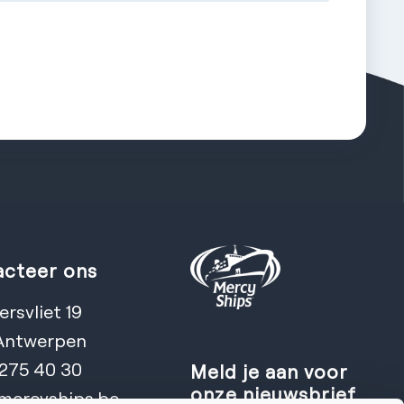
cteer ons
rsvliet 19
Antwerpen
 275 40 30
Meld je aan voor
onze nieuwsbrief
mercyships.be