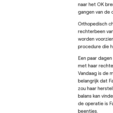
naar het OK bre
gangen van de o
Orthopedisch ch
rechterbeen van 
worden voorzien 
procedure die h
Een paar dagen n
met haar rechte 
Vandaag is de m
belangrijk dat F
zou haar herstel
balans kan vind
de operatie is F
beentjes.